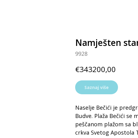
Namješten sta
9928
€
343200,00
Saznaj više
Naselje Bečići je pred
Budve. Plaža Bečići se
peščanom plažom sa bla
crkva Svetog Apostola T