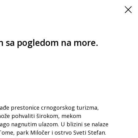
n sa pogledom na more.
građe prestonice crnogorskog turizma,
 može pohvaliti širokom, mekom
go nagnutim ulazom. U blizini se nalaze
ome, park Miločer i ostrvo Sveti Stefan.