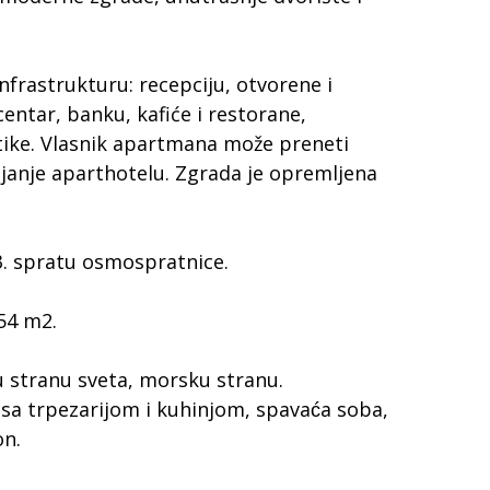
nfrastrukturu: recepciju, otvorene i
ntar, banku, kafiće i restorane,
utike. Vlasnik apartmana može preneti
janje aparthotelu. Zgrada je opremljena
3. spratu osmospratnice.
54 m2.
u stranu sveta, morsku stranu.
sa trpezarijom i kuhinjom, spavaća soba,
on.