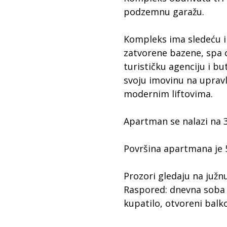
podzemnu garažu.
Kompleks ima sledeću i
zatvorene bazene, spa ce
turističku agenciju i b
svoju imovinu na upravl
modernim liftovima.
Apartman se nalazi na 
Površina apartmana je 
Prozori gledaju na južn
Raspored: dnevna soba 
kupatilo, otvoreni balk