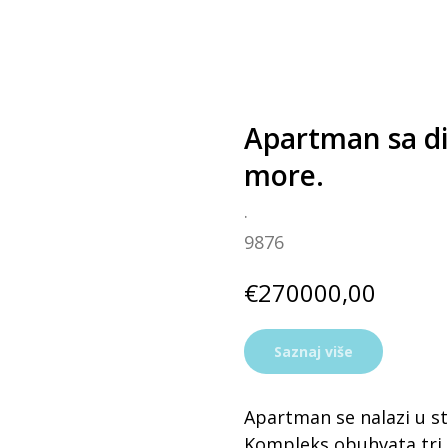
Apartman sa d
more.
.
9876
€
270000,00
Saznaj više
Apartman se nalazi u
Kompleks obuhvata tri 