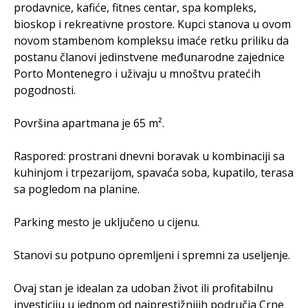
prodavnice, kafiće, fitnes centar, spa kompleks,
bioskop i rekreativne prostore. Kupci stanova u ovom
novom stambenom kompleksu imaće retku priliku da
postanu članovi jedinstvene međunarodne zajednice
Porto Montenegro i uživaju u mnoštvu pratećih
pogodnosti.
Površina apartmana je 65 m².
Raspored: prostrani dnevni boravak u kombinaciji sa
kuhinjom i trpezarijom, spavaća soba, kupatilo, terasa
sa pogledom na planine.
Parking mesto je uključeno u cijenu.
Stanovi su potpuno opremljeni i spremni za useljenje.
Ovaj stan je idealan za udoban život ili profitabilnu
investiciju u jednom od najprestižnijih područja Crne