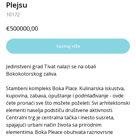
Plejsu
10172
€
500000,00
Saznaj više
Jedinstveni grad Tivat nalazi se na obali
Bokokotorskog zaliva.
Stambeni kompleks Boka Place. Kulinarska iskustva,
kupovina, zabava, opuštanje i podmlađivanje - ovde
ćete pronaći sve što možete poželeti. Svi arhitektonski
elementi naselja podstiču društvene aktivnosti.
Centralni trg je centralna tačka i mesto susreta,
spajajući urbani način života sa prirodnim
elementima. Boka Pleace obuhvata raznovrsne