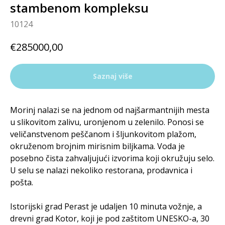
stambenom kompleksu
10124
€
285000,00
Saznaj više
Morinj nalazi se na jednom od najšarmantnijih mesta
u slikovitom zalivu, uronjenom u zelenilo. Ponosi se
veličanstvenom peščanom i šljunkovitom plažom,
okruženom brojnim mirisnim biljkama. Voda je
posebno čista zahvaljujući izvorima koji okružuju selo.
U selu se nalazi nekoliko restorana, prodavnica i
pošta.
Istorijski grad Perast je udaljen 10 minuta vožnje, a
drevni grad Kotor, koji je pod zaštitom UNESKO-a, 30