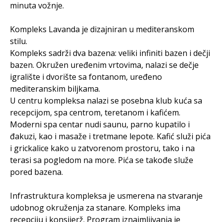
minuta vožnje.
Kompleks Lavanda je dizajniran u mediteranskom
stilu.
Kompleks sadrži dva bazena: veliki infiniti bazen i dečji
bazen. Okružen uređenim vrtovima, nalazi se dečje
igralište i dvorište sa fontanom, uređeno
mediteranskim biljkama.
U centru kompleksa nalazi se posebna klub kuća sa
recepcijom, spa centrom, teretanom i kafićem.
Moderni spa centar nudi saunu, parno kupatilo i
đakuzi, kao i masaže i tretmane lepote. Kafić služi pića
i grickalice kako u zatvorenom prostoru, tako i na
terasi sa pogledom na more. Pića se takođe služe
pored bazena.
Infrastruktura kompleksa je usmerena na stvaranje
udobnog okruženja za stanare. Kompleks ima
recepciju i konsijerž. Program iznajmljivanja je