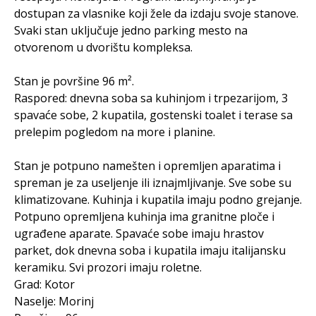
dostupan za vlasnike koji žele da izdaju svoje stanove.
Svaki stan uključuje jedno parking mesto na
otvorenom u dvorištu kompleksa.
Stan je površine 96 m².
Raspored: dnevna soba sa kuhinjom i trpezarijom, 3
spavaće sobe, 2 kupatila, gostenski toalet i terase sa
prelepim pogledom na more i planine.
Stan je potpuno namešten i opremljen aparatima i
spreman je za useljenje ili iznajmljivanje. Sve sobe su
klimatizovane. Kuhinja i kupatila imaju podno grejanje.
Potpuno opremljena kuhinja ima granitne ploče i
ugrađene aparate. Spavaće sobe imaju hrastov
parket, dok dnevna soba i kupatila imaju italijansku
keramiku. Svi prozori imaju roletne.
Grad: Kotor
Naselje: Morinj