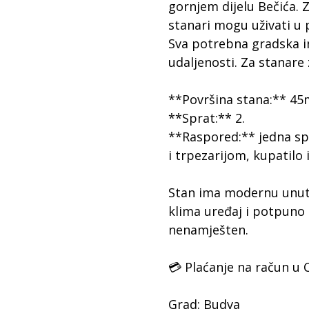
gornjem dijelu Bečića. 
stanari mogu uživati u 
Sva potrebna gradska in
udaljenosti. Za stanare
**Površina stana:** 45
**Sprat:** 2.
**Raspored:** jedna sp
i trpezarijom, kupatilo
Stan ima modernu unutr
klima uređaj i potpuno
nenamješten.
💳 Plaćanje na račun u C
Grad: Budva