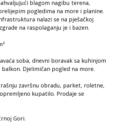
Zahvaljujući blagom nagibu terena,
prelijepim pogledima na more i planine.
frastruktura nalazi se na pješačkoj
 zgrade na raspolaganju je i bazen.
m²
avaća soba, dnevni boravak sa kuhinjom
 i balkon. Djelimičan pogled na more.
ašnju završnu obradu, parket, roletne,
 opremljeno kupatilo. Prodaje se
rnoj Gori.