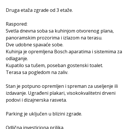
Druga etaža zgrade od 3 etaže.
Raspored:
Svetla dnevna soba sa kuhinjom otvorenog plana,
panoramskim prozorima i izlazom na terasu.
Dve udobne spavaće sobe.
Kuhinja je opremljena Bosch aparatima i sistemima za
odlaganje.
Kupatilo sa tušem, poseban gostenski toalet.
Terasa sa pogledom na zaliv.
Stan je potpuno opremljen i spreman za useljenje ili
izdavanje. Ugrađeni plakari, visokokvalitetni drveni
podovi i dizajnerska rasveta.
Parking je uključen u blizini zgrade.
Odlična investiciona prilika.