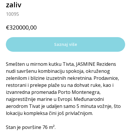
zaliv
10095
€
320000,00
Saznaj više
Smešten u mirnom kutku Tivta, JASMINE Rezidens
nudi savršenu kombinaciju spokoja, okruženog
zelenilom i blizine izuzetnih nekretnina. Prodavnice,
restorani i prelepe plaže su na dohvat ruke, kao i
izvanredna promenada Porto Montenegra,
najprestižnije marine u Evropi. Međunarodni
aerodrom Tivat je udaljen samo 5 minuta vožnje, što
lokaciju kompleksa čini još privlačnijom.
Stan je površine 76 m².