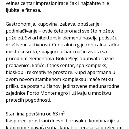
velnes centar impresioniraće čak i najzahtevnije
ljubitelje fitnesa.
Gastronomija, kupovina, zabava, opuštanje i
podmlađivanje – ovde ćete pronaći sve što možete
poželeti. Svi arhitektonski elementi naselja podstiču
društvene aktivnosti. Centralni trg je centralna tačka i
mesto susreta, spajajući urbani način života sa
prirodnim elementima. Boka Plejs obuhvata razne
prodavnice, kafiće, fitnes centar, spa kompleks,
bioskop i rekreativne prostore. Kupci apartmana u
ovom novom stambenom kompleksu imaće retku
priliku da postanu članovi jedinstvene međunarodne
zajednice Porto Montenegro i uživaju u mnoštvu
pratećih pogodnosti.
Stan ima površinu od 63 m².
Raspored: prostrani dnevni boravak u kombinaciji sa
kuhinjom; spavaća soba; kupatilo; terasa sa pogledom