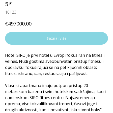
5*
10123
€
497000,00
Saznaj više
Hotel SIRO je prvi hotel u Evropi fokusiran na fitnes i
velnes. Nudi gostima sveobuhvatan pristup fitnesu i
oporavku, fokusirajući se na pet ključnih oblasti:
fitnes, ishranu, san, restauraciju i pažljivost.
Vlasnici apartmana imaju potpun pristup 20-
metarskom bazenu i svim hotelskim sadržajima, kao i
namenskom SIRO fitnes centru. Najsavremenija
oprema, visokokvalifikovani treneri, časovi joge i
drugih aktivnosti, kao i inovativni „iskustveni boks“