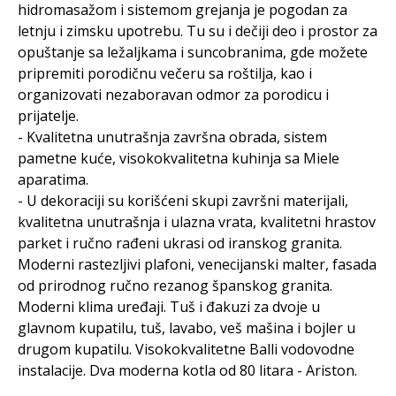
hidromasažom i sistemom grejanja je pogodan za
letnju i zimsku upotrebu. Tu su i dečiji deo i prostor za
opuštanje sa ležaljkama i suncobranima, gde možete
pripremiti porodičnu večeru sa roštilja, kao i
organizovati nezaboravan odmor za porodicu i
prijatelje.
- Kvalitetna unutrašnja završna obrada, sistem
pametne kuće, visokokvalitetna kuhinja sa Miele
aparatima.
- U dekoraciji su korišćeni skupi završni materijali,
kvalitetna unutrašnja i ulazna vrata, kvalitetni hrastov
parket i ručno rađeni ukrasi od iranskog granita.
Moderni rastezljivi plafoni, venecijanski malter, fasada
od prirodnog ručno rezanog španskog granita.
Moderni klima uređaji. Tuš i đakuzi za dvoje u
glavnom kupatilu, tuš, lavabo, veš mašina i bojler u
drugom kupatilu. Visokokvalitetne Balli vodovodne
instalacije. Dva moderna kotla od 80 litara - Ariston.