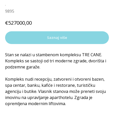
.
9895
€
527000,00
Saznaj više
Stan se nalazi u stambenom kompleksu TRE CANE.
Kompleks se sastoji od tri moderne zgrade, dvorišta i
podzemne garaže.
Kompleks nudi recepciju, zatvoreni i otvoreni bazen,
spa centar, banku, kafiće i restorane, turističku
agenciju i butike. Vlasnik stanova može preneti svoju
imovinu na upravljanje aparthotelu. Zgrada je
opremljena modernim liftovima.