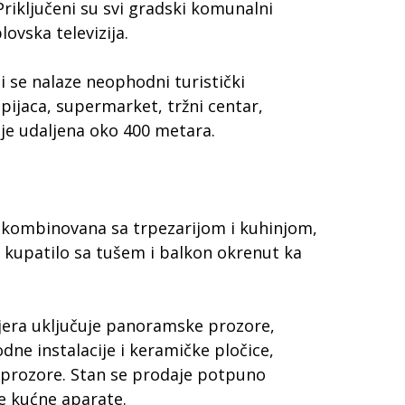
riključeni su svi gradski komunalni
blovska televizija.
ni se nalaze neophodni turistički
 pijaca, supermarket, tržni centar,
la je udaljena oko 400 metara.
kombinovana sa trpezarijom i kuhinjom,
 kupatilo sa tušem i balkon okrenut ka
ijera uključuje panoramske prozore,
dne instalacije i keramičke pločice,
 prozore. Stan se prodaje potpuno
e kućne aparate.