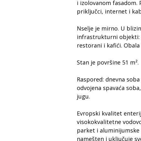
i izolovanom fasadom. P
priključci, internet i ka
Nselje je mirno. U blizi
infrastrukturni objekti:
restorani i kafići. Oba
Stan je površine 51 m².
Raspored: dnevna soba 
odvojena spavaća soba,
jugu.
Evropski kvalitet enter
visokokvalitetne vodovo
parket i aluminijumske
namešten i uključuje sv