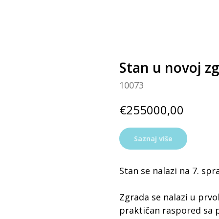
Stan u novoj z
10073
€
255000,00
Saznaj više
Stan se nalazi na 7. s
Zgrada se nalazi u prv
praktičan raspored sa 