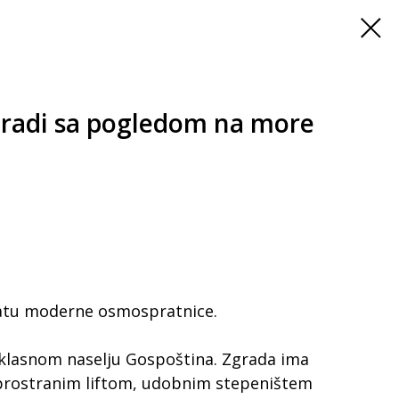
gradi sa pogledom na more
pratu moderne osmospratnice.
oklasnom naselju Gospoština. Zgrada ima
prostranim liftom, udobnim stepeništem