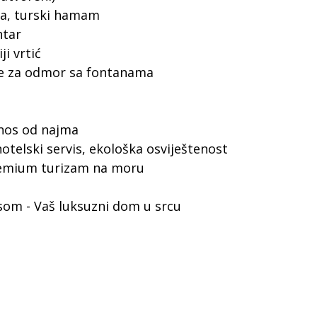
na, turski hamam
ntar
ji vrtić
ne za odmor sa fontanama
rinos od najma
hotelski servis, ekološka osviještenost
remium turizam na moru
visom - Vaš luksuzni dom u srcu