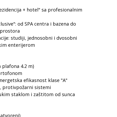
ezidencija + hotel" sa profesionalnim
clusive": od SPA centra i bazena do
 prostora
ije: studiji, jednosobni i dvosobni
kim enterijerom
a plafona 4.2 m)
portofonom
energetska efikasnost klase "A"
, protivpožarni sistemi
rukim staklom i zaštitom od sunca
zatvoreni)