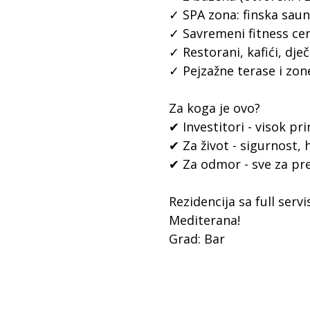
✓ SPA zona: finska sau
✓ Savremeni fitness ce
✓ Restorani, kafići, dječi
✓ Pejzažne terase i zo
Za koga je ovo?
✔ Investitori - visok p
✔ Za život - sigurnost, 
✔ Za odmor - sve za p
Rezidencija sa full ser
Mediterana!
Grad: Bar