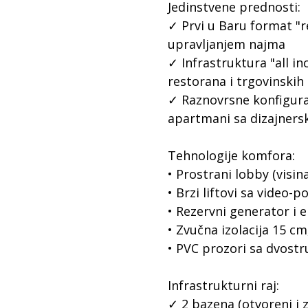
Jedinstvene prednosti:
✓ Prvi u Baru format "r
upravljanjem najma
✓ Infrastruktura "all in
restorana i trgovinskih
✓ Raznovrsne konfigurac
apartmani sa dizajners
Tehnologije komfora:
• Prostrani lobby (visin
• Brzi liftovi sa video-
• Rezervni generator i 
• Zvučna izolacija 15 cm
• PVC prozori sa dvost
Infrastrukturni raj:
✓ 2 bazena (otvoreni i 