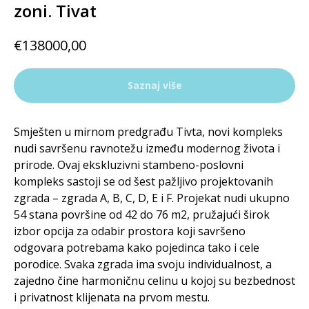
zoni. Tivat
€
138000,00
Saznaj više
Smješten u mirnom predgrađu Tivta, novi kompleks
nudi savršenu ravnotežu između modernog života i
prirode. Ovaj ekskluzivni stambeno-poslovni
kompleks sastoji se od šest pažljivo projektovanih
zgrada – zgrada A, B, C, D, E i F. Projekat nudi ukupno
54 stana površine od 42 do 76 m2, pružajući širok
izbor opcija za odabir prostora koji savršeno
odgovara potrebama kako pojedinca tako i cele
porodice. Svaka zgrada ima svoju individualnost, a
zajedno čine harmoničnu celinu u kojoj su bezbednost
i privatnost klijenata na prvom mestu.