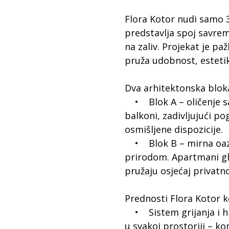
Flora Kotor nudi samo 
predstavlja spoj savre
na zaliv. Projekat je pa
pruža udobnost, estetik
Dva arhitektonska bloka
• Blok A – oličenje sa
balkoni, zadivljujući pog
osmišljene dispozicije.
• Blok B – mirna oaza 
prirodom. Apartmani gl
pružaju osjećaj privatno
Prednosti Flora Kotor 
• Sistem grijanja i hla
u svakoj prostoriji – k