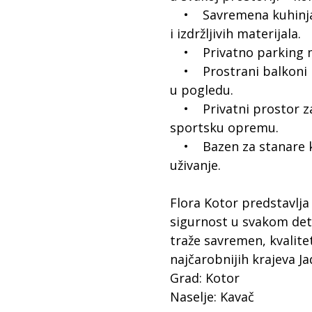
• Savremena kuhinja i 
i izdržljivih materijala.
• Privatno parking mje
• Prostrani balkoni ili
u pogledu.
• Privatni prostor za o
sportsku opremu.
• Bazen za stanare ko
uživanje.
Flora Kotor predstavlja
sigurnost u svakom deta
traže savremen, kvalite
najčarobnijih krajeva Ja
Grad: Kotor
Naselje: Kavač