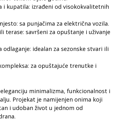
kupatila: izrađeni od visokokvalitetnih
sto: sa punjačima za električna vozila.
 terase: savršeni za opuštanje i uživanje
dlaganje: idealan za sezonske stvari ili
mpleksa: za opuštajuće trenutke i
 eleganciju minimalizma, funkcionalnost i
lju. Projekat je namijenjen onima koji
tan i udoban život u jednom od
drana.