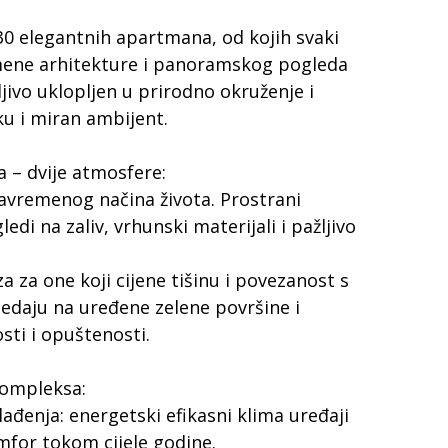
30 elegantnih apartmana, od kojih svaki
mene arhitekture i panoramskog pogleda
žljivo uklopljen u prirodno okruženje i
u i miran ambijent.
 – dvije atmosfere:
vremenog načina života. Prostrani
ledi na zaliv, vrhunski materijali i pažljivo
za one koji cijene tišinu i povezanost s
edaju na uređene zelene površine i
sti i opuštenosti.
kompleksa:
đenja: energetski efikasni klima uređaji
omfor tokom cijele godine.