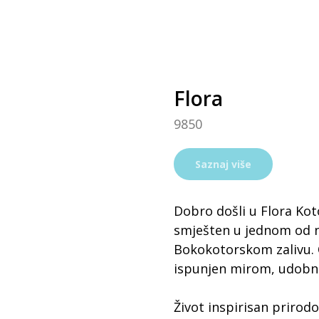
Flora
9850
Saznaj više
Dobro došli u Flora Ko
smješten u jednom od n
Bokokotorskom zalivu. O
ispunjen mirom, udobn
Život inspirisan prirod