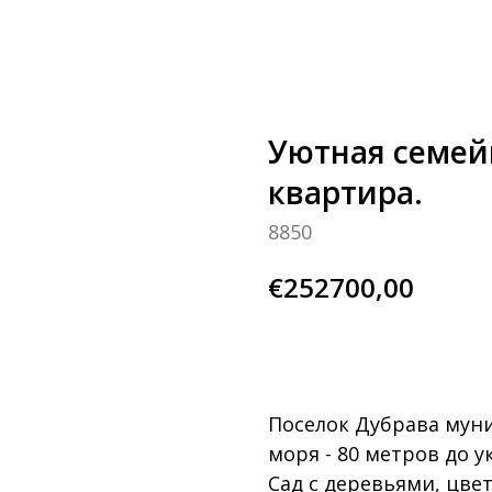
Уютная семей
квартира.
8850
€
252700,00
узнай больше
Поселок Дубрава муни
моря - 80 метров до 
Сад с деревьями, цве