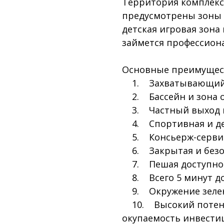
Территория комплекса
предусмотрены зоны 
детская игровая зона
займется профессион
Основные преимущес
1. Захватывающий в
2. Бассейн и зона о
3. Частный выход к
4. Спортивная и де
5. Консьерж-серви
6. Закрытая и безо
7. Пешая доступност
8. Всего 5 минут до
9. Окружение зелен
10. Высокий потенц
окупаемость инвестиц