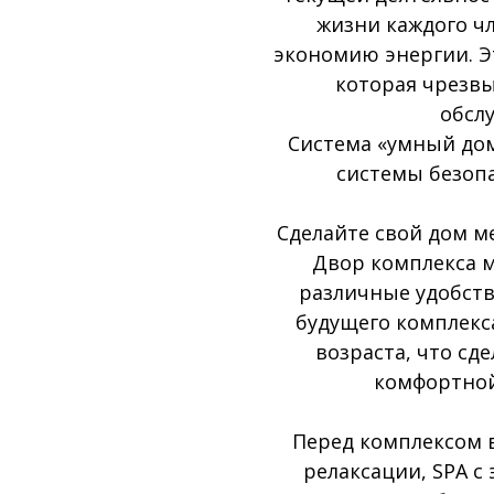
жизни каждого ч
экономию энергии. Э
которая чрезвы
обсл
Система «умный до
системы безопа
Сделайте свой дом м
Двор комплекса м
различные удобств
будущего комплекса
возраста, что сд
комфортной
Перед комплексом в
релаксации, SPA с