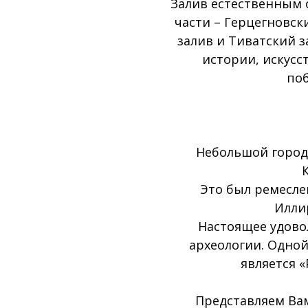
Залив естественным 
части – Герцегновск
залив и Тиватский 
истории, искусс
поб
Небольшой городо
Это был ремесле
Илли
Настоящее удово
археологии. Одной
является «
Представляем Вам