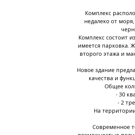
Комплекс располо
недалеко от моря
черн
Комплекс состоит и
имеется парковка. Ж
второго этажа и ман
Новое здание предл
качества и фун
Общее кол
- 30 к
- 2 т
На территории
Современное т
возможностью полно