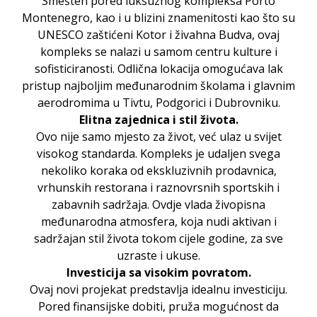
Smešten pored luksuznog kompleksa Porto
Montenegro, kao i u blizini znamenitosti kao što su
UNESCO zaštićeni Kotor i živahna Budva, ovaj
kompleks se nalazi u samom centru kulture i
sofisticiranosti. Odlična lokacija omogućava lak
pristup najboljim međunarodnim školama i glavnim
aerodromima u Tivtu, Podgorici i Dubrovniku.
Elitna zajednica i stil života.
Ovo nije samo mjesto za život, već ulaz u svijet
visokog standarda. Kompleks je udaljen svega
nekoliko koraka od ekskluzivnih prodavnica,
vrhunskih restorana i raznovrsnih sportskih i
zabavnih sadržaja. Ovdje vlada živopisna
međunarodna atmosfera, koja nudi aktivan i
sadržajan stil života tokom cijele godine, za sve
uzraste i ukuse.
Investicija sa visokim povratom.
Ovaj novi projekat predstavlja idealnu investiciju.
Pored finansijske dobiti, pruža mogućnost da