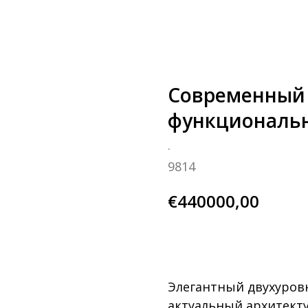
Современный 
функциональ
.
9814
€
440000,00
BUY NOW
Элегантный двухуров
актуальный архитект