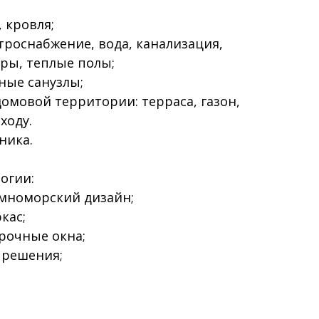
, кровля;
троснабжение, вода, канализация,
ры, теплые полы;
ные санузлы;
омовой территории: терраса, газон,
ходу.
ника.
огии:
емноморский дизайн;
кас;
рочные окна;
 решения;