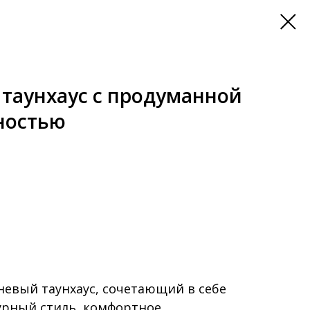
таунхаус с продуманной
ностью
невый таунхаус, сочетающий в себе
урный стиль, комфортное