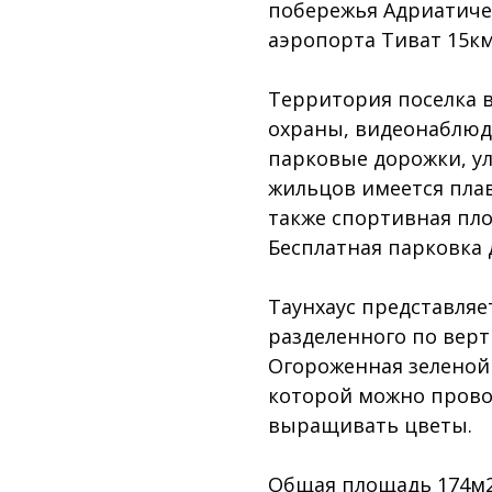
побережья Адриатичес
аэропорта Тиват 15км
Территория поселка 
охраны, видеонаблюде
парковые дорожки, ул
жильцов имеется плав
также спортивная пл
Бесплатная парковка 
Таунхаус представляет
разделенного по верт
Огороженная зеленой
которой можно прово
выращивать цветы.
Общая площадь 174м2