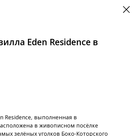
илла Eden Residence в
n Residence, выполненная в
расположена в живописном посёлке
амых зелёных уголков Боко-Которского