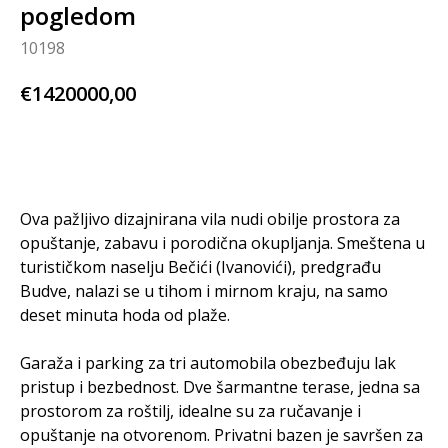
pogledom
10198
€
1420000,00
BUY NOW
Ova pažljivo dizajnirana vila nudi obilje prostora za
opuštanje, zabavu i porodična okupljanja. Smeštena u
turističkom naselju Bečići (Ivanovići), predgrađu
Budve, nalazi se u tihom i mirnom kraju, na samo
deset minuta hoda od plaže.
Garaža i parking za tri automobila obezbeđuju lak
pristup i bezbednost. Dve šarmantne terase, jedna sa
prostorom za roštilj, idealne su za ručavanje i
opuštanje na otvorenom. Privatni bazen je savršen za