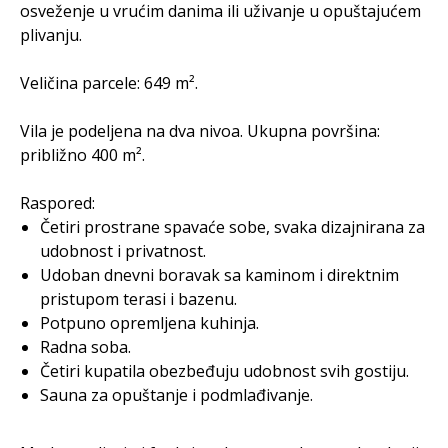
osveženje u vrućim danima ili uživanje u opuštajućem
plivanju.
Veličina parcele: 649 m².
Vila je podeljena na dva nivoa. Ukupna površina:
približno 400 m².
Raspored:
Četiri prostrane spavaće sobe, svaka dizajnirana za
udobnost i privatnost.
Udoban dnevni boravak sa kaminom i direktnim
pristupom terasi i bazenu.
Potpuno opremljena kuhinja.
Radna soba.
Četiri kupatila obezbeđuju udobnost svih gostiju.
Sauna za opuštanje i podmlađivanje.