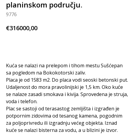
planinskom području.
9776
€
316000,00
BUY NOW
Kuća se nalazi na prelepom i tihom mestu Sušćepan
sa pogledom na Bokokotorski zaliv.
Placa je od 1583 m2. Do placa vodi seoski betonski put.
Udaljenost do mora pravolinijski je 1,5 km. Oko kuće
se nalaze zasadi smokava i kivija. Sprovedena je struja,
voda i telefon.
Plac se sastoji od terasastog zemljišta i izgrađen je
potpornim zidovima od tesanog kamena, pogodnim
za poljoprivredu ili izgradnju većeg objekta. Iznad
kuće se nalazi bisterna za vodu, a u blizini je izvor.