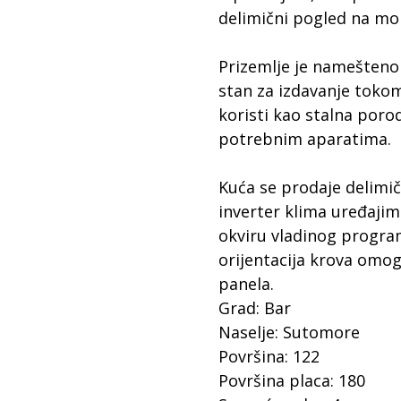
delimični pogled na mo
Prizemlje je namešteno 
stan za izdavanje tokom 
koristi kao stalna porod
potrebnim aparatima.
Kuća se prodaje delim
inverter klima uređajima
okviru vladinog progra
orijentacija krova omog
panela.
Grad: Bar
Naselje: Sutomore
Površina: 122
Površina placa: 180