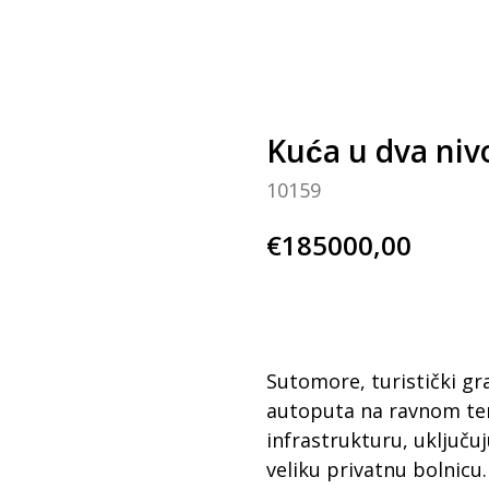
Kuća u dva ni
10159
€
185000,00
BUY NOW
Sutomore, turistički gra
autoputa na ravnom ter
infrastrukturu, uključuju
veliku privatnu bolnicu