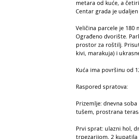
metara od kuće, a četi
Centar grada je udaljen
Veličina parcele je 180 
Ograđeno dvorište. Park
prostor za roštilj. Pri
kivi, marakuja) i ukrasne
Kuća ima površinu od 1
Raspored spratova:
Prizemlje: dnevna soba 
tušem, prostrana teras
Prvi sprat: ulazni hol, 
trpezarijom, 2 kupatila