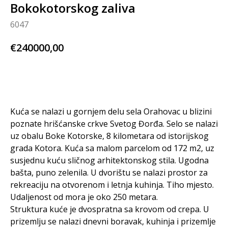
Bokokotorskog zaliva
6047
€
240000,00
BUY NOW
Kuća se nalazi u gornjem delu sela Orahovac u blizini
poznate hrišćanske crkve Svetog Đorđa. Selo se nalazi
uz obalu Boke Kotorske, 8 kilometara od istorijskog
grada Kotora. Kuća sa malom parcelom od 172 m2, uz
susjednu kuću sličnog arhitektonskog stila. Ugodna
bašta, puno zelenila. U dvorištu se nalazi prostor za
rekreaciju na otvorenom i letnja kuhinja. Tiho mjesto.
Udaljenost od mora je oko 250 metara.
Struktura kuće je dvospratna sa krovom od crepa. U
prizemlju se nalazi dnevni boravak, kuhinja i prizemlje